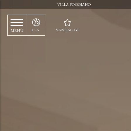
VILLA POGGIANO
VANTAGGI
ITA
MENU
Parcheggio
Wi-fi
Pulizia giornaliera
Flessibilità nella scelta del
giorno di arrivo