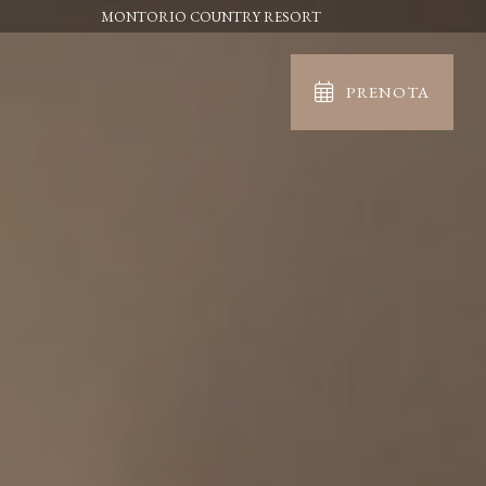
MONTORIO COUNTRY RESORT
PRENOTA
IN
OUT
06
07
Ago
Ago