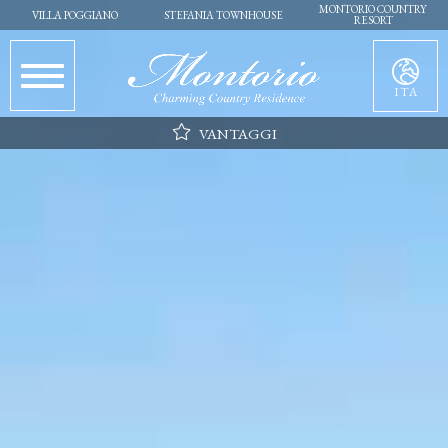
MONTORIO COUNTRY
VILLA POGGIANO
STEFANIA TOWNHOUSE
RESORT
ITA
VANTAGGI
Parcheggio
Wi-fi
Pulizia giornaliera
Flessibilità nella scelta del giorno di arrivo