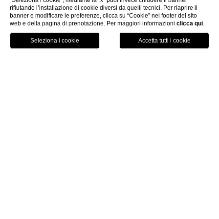
"Seleziona i cookie"; mediante la “x” puoi invece chiudere il banner
rifiutando l’installazione di cookie diversi da quelli tecnici. Per riaprire il
banner e modificare le preferenze, clicca su “Cookie” nel footer del sito
web e della pagina di prenotazione. Per maggiori informazioni
clicca qui
.
GPS
PRENOTA
CHIAMA
La Villa